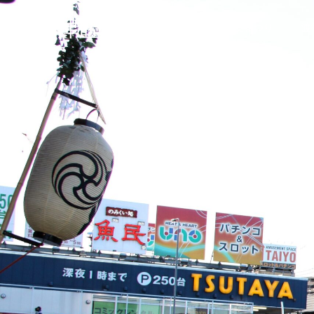
谷津睦会
上尾夏まつり
渡