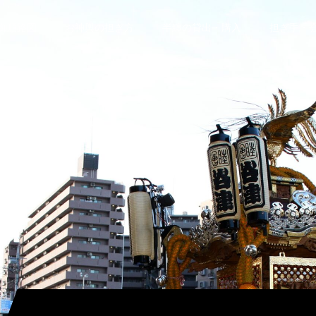
御順路図
お神輿の担ぎ方
半纏の貸出・購入
担ぎ手・